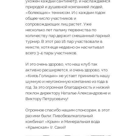
ухожен каждый сантиметр, и наслаждаемся
природой и душевной компанией людей,
«болеющих» теннисом. И с каждым годом
общее число участников и
сопровождающих лиц растет. Уже
несколько лет пальму первенства по
количеству пар держит смешанный парный
турнир. В этот раз 18 пар участвовали в
миксте, хотя еще недавно он насчитывал
всего 3-4 пары участников.
И это очень здорово, что наш клуб так
активно расширяется, и очень здорово, что
«Князь Голицын» не устает принимать нашу
шумную и неугомонную компанию из года в
год. За это огромная благодарность и низкий
поклон директору Наталье Александровне и
Виктору Петрусевичу!
Огромное спасибо нашим спонсорам, в этот
раз ими были: Пивобезалкагольный
комбинат «Крым» и Минеральная вода
«Крымская» (г. Саки)!