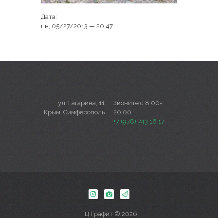
Дата:
пн, 05/27/2013 — 20:47
ул. Гагарина, 11
Звоните с 8:00-
Крым, Симферополь
20:00
+7 (978) 743 16 17
ТЦ Графит © 2026