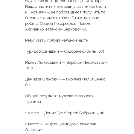
судакских кортах, собралось девять пар.
Надо отметить, что среди участников были
и «новички», не побоявшиеся получить по
баранке от «монстров». Эти отважные
ребята: Сергей Перерослов, Павел
Акименко и Максим Берновский.
Результаты полуфинальной части:
Тур/Бобровицкий — Сидоренко/Зыль 6:3
Ицков/Закорецкий — Варакин/Берновский
6:0
Демидов Ольхович — Гуричев/Ильяшенко
6:1
Общий результат мужского парного
турнира:
1 место — Денис Тур/Сергей Бобровицкий
2 место — Андрей Демидов/Вячеслав
Ольхович