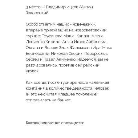
3 место — Владимир Ицков/Антон
Закорецкий
Особо отметим наших «новеньких»,
впервые приехавших на новосветовский
турнир: Труфанова Маша, Каплан Алена,
Левченко Кирилл, Аня и Игорь Сибилевы,
Оксана и Володя Зыль, Фаломеева Ира, Макс
Берновский, Николай Скорик, Перерослов
Сергей и Павел Акименко. Надеемся, вы не
разочаровались, посетив сей райский
уголок.
Как всегда, после турнира наша маленькая
компания в количестве девяноста человек
(и это не считая младшее поколение)
отправилась на банкет.
Конечно, началось все с награждения: