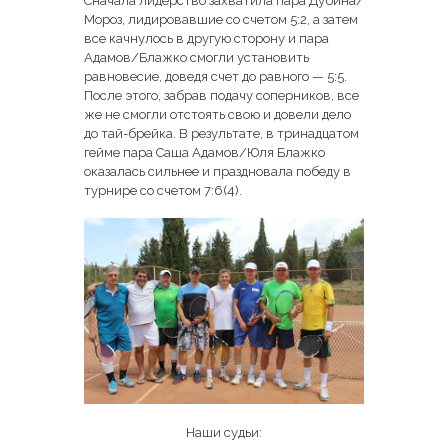
Сначала лидерство захватила пара Дубина/
Мороз, лидировавшие со счетом 5:2, а затем
все качнулось в другую сторону и пара
Адамов/Блажко смогли установить
равновесие, доведя счет до равного — 5:5.
После этого, забрав подачу соперников, все
же не смогли отстоять свою и довели дело
до тай-брейка. В результате, в тринадцатом
гейме пара Саша Адамов/Юля Блажко
оказалась сильнее и праздновала победу в
турнире со счетом 7:6(4).
Наши судьи: