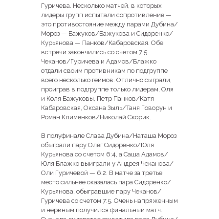
Гуричева. Несколько матчей, в которых
лидеры групп испытали сопротивление —
это противостояние между парами Дубина/
Мороз — Бажуков/Бажукова и Сидоренко/
Курьянова — Панков/Кабаровская. Обе
встречи закончились со счетом 7:5.
Чеканов/Гуричева и Адамов/Блажко
отдали своим противникам по подгруппе
всего несколько геймов. Отлично сыграли,
проиграв в подгруппе только лидерам, Оля
и Коля Бажуковы, Петр Панков/Катя
Кабаровская, Оксана Зыль/Таня Говорун и
Роман Клименков/Николай Скорик.
В полуфинале Слава Дубина/Наташа Мороз
обыграли пару Олег Сидоренко/Юля
Курьянова со счетом 6:4, а Саша Адамов/
Юля Блажко выиграли у Андрея Чеканова/
Оли Гуричевой — 6:2. В матче за третье
место сильнее оказалась пара Сидоренко/
Курьянова, обыгравшие пару Чеканов/
Гуричева со счетом 7:5. Очень напряженным
и нервным получился финальный матч.