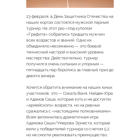
23 февраля, в День Защитника Отечества на
наших кортах состоялся мужской парный
турнир. На этот раз «под куполом
«Графита» собрались тридцать мужчин
всех возрастов и званий. Одно их
объединяло несомненно — это боевой
теннисный настрой и высокий уровень
мастерства. Действительно, турнир
получился очень сильным и упорным —
пятнадцать пар боролись за главный приз до
девяти вечера.
Хочется обратить внимание на наших юных
участников, это — Сокаль Ваня, Найден Юра
и Адамов Саша, которые хоть и не достигли
«армейского» возраста, но на равных
сражались с «настоящими полковниками».
Всем запомнилась драматичная игра
Адамова Саши/Умерова Эрнеста, которые
вели у победителей турнира со счетом 5:2,
но не смогли реализовать преимущество.