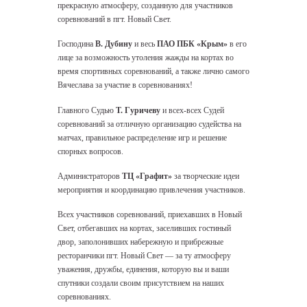
прекрасную атмосферу, созданную для участников
соревнований в пгт. Новый Свет.
Господина
В. Дубину
и весь
ПАО ПБК «Крым»
в его
лице за возможность утоления жажды на кортах во
время спортивных соревнований, а также лично самого
Вячеслава за участие в соревнованиях!
Главного Судью
Т. Гуричеву
и всех-всех Судей
соревнований за отличную организацию судейства на
матчах, правильное распределение игр и решение
спорных вопросов.
Администраторов
ТЦ «Графит»
за творческие идеи
мероприятия и координацию привлечения участников.
Всех участников соревнований, приехавших в Новый
Свет, отбегавших на кортах, заселивших гостиный
двор, заполонивших набережную и прибрежные
ресторанчики пгт. Новый Свет — за ту атмосферу
уважения, дружбы, единения, которую вы и ваши
спутники создали своим присутствием на наших
соревнованиях.