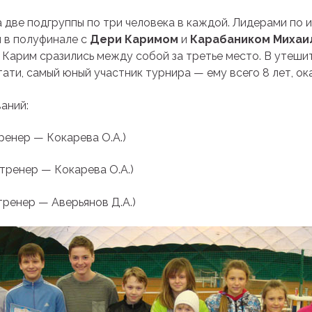
две подгруппы по три человека в каждой. Лидерами по и
и в полуфинале с
Дери Каримом
и
Карабаником Михаи
и Карим сразились между собой за третье место. В утеши
стати, самый юный участник турнира — ему всего 8 лет, о
аний:
 тренер — Кокарева О.А.)
, тренер — Кокарева О.А.)
, тренер — Аверьянов Д.А.)