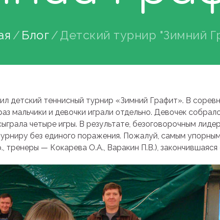
ая
Блог
Детский турнир "Зимний Г
дил детский теннисный турнир «Зимний Графит». В сорев
раз мальчики и девочки играли отдельно. Девочек собрало
 сыграла четыре игры. В результате, безоговорочным лид
урниру без единого поражения. Пожалуй, самым упорным 
р., тренеры — Кокарева О.А., Варакин П.В.), закончившаяся