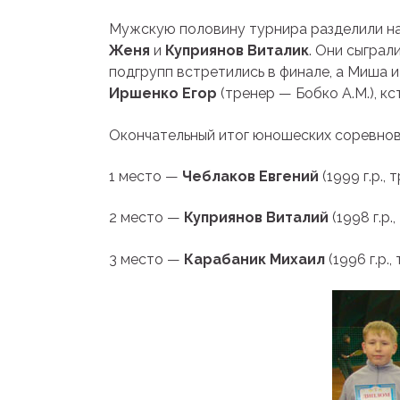
Мужскую половину турнира разделили на 
Женя
и
Куприянов Виталик
. Они сыграл
подгрупп встретились в финале, а Миша 
Иршенко Егор
(тренер — Бобко А.М.), к
Окончательный итог юношеских соревнов
1 место —
Чеблаков Евгений
(1999 г.р.,
2 место —
Куприянов Виталий
(1998 г.р.
3 место —
Карабаник Михаил
(1996 г.р.