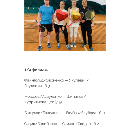
1/4 финала:
Файнгольд/Овсиенко — Якулевич/
Якулевич 6:3
Морозов/Асауленко — Щипанов/
Куприянова 7:6(7:5)
Бажуков/Бажукова — Якубов/Якубова 6:0
Сацик/Болибкова — Скидан/Скидан 6:2