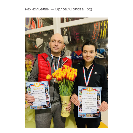
Рахно/Белан — Орлов/Орлова 6:3